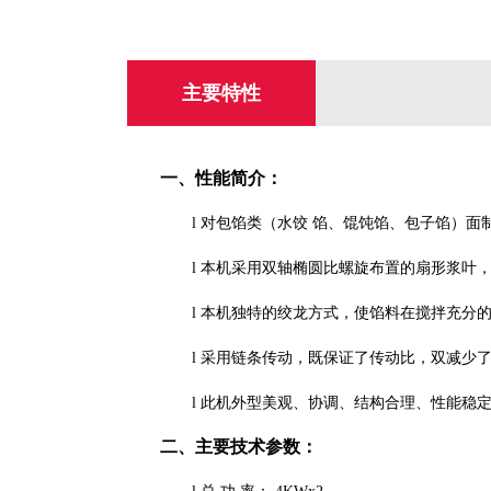
主要特性
一、性能简介：
l
对包馅类（水饺
馅、馄饨馅、包子馅）面
l
本机采用双轴椭圆比螺旋布置的扇形浆叶
l
本机独特的绞龙方式，使馅料在搅拌充分
l
采用链条传动，既保证了传动比，双减少
l
此机外型美观、协调、结构合理、性能稳
二、主要技术参数：