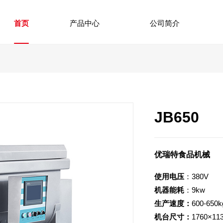
首页
产品中心
公司简介
JB650
优瑞特食品机械
使用电压
：380V
机器能耗
：9kw
生产速度：
600-650
机台尺寸：
1760×11