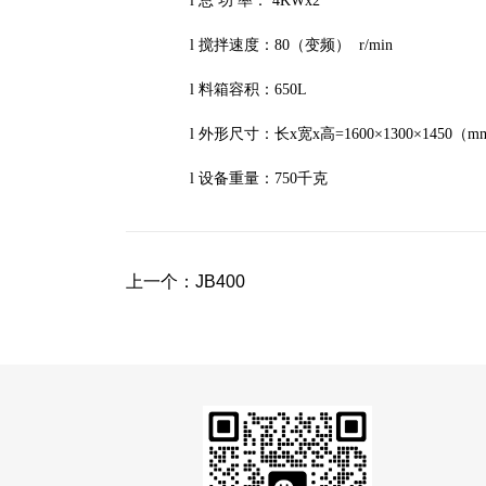
l
总
功
率：
4KWx2
l
搅拌速度：
80
（变频）
r/min
l
料箱容积：
650L
l
外形尺寸：长
x
宽
x
高
=1600
×
1300
×
1450
（
m
l
设备重量：
750
千克
上一个：
JB400