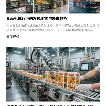
食品机械行业的发展现状与未来趋势
中国食品机械行业目前已是全球最大的单一市场，但呈现出明显的“冰
火两重天”格局：整体规模稳步增长，但中低端市场深陷低价内卷，高
端精密与整线集成设备仍依赖进口或由头部企业主导。一、 行业发展
查看详情...
现状市场规模持续扩张：2025年中国食品机械市场规模已达1270.5亿
元（同比增长7.6%），预计2026年将突破1365.2亿元，增速持续