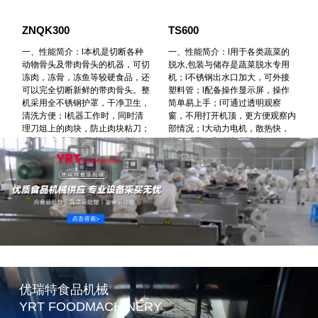
JG280
KT30
的
一、性能简介：l该机采用锋利锯
性能简介：l该机为可拆式独立刀
用
齿刀，背带式传动锯条，大功率电
组，由切刀、刀辊和刀梳组成，刀
接
机，稳定高效更耐用，确保切割不
组宽度可定制，一次开条，二次切
作
卡肉，产生的肉屑少，可切割骨
块，适用于五花肉鸡鸡肉和鱼肉等
类、冷冻肉和根茎类蔬菜，加厚加
多种肉类的开条切块，输送带防跑
察内
宽工作台，推拉翻转轻松自如，还
偏设计，输送速度可调，更采取易
，
配有调节板和刻度标记性，精确调
可折叠设计，清洗方便开盖急停保
节切割厚度，更有滑台和推杆两种
护装置，确保人员作业安全，备
，能
推料方式、急停开关等，确保操作
注:有平滑刀(鲜肉)和锯齿刀(禽类
安全。
加工)可选。
优瑞特食品机械
YRT FOODMACHINERY