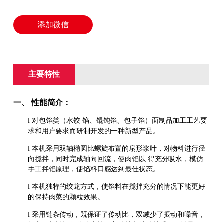
添加微信
主要特性
一、
性能简介：
l
对包馅类（水饺
馅、馄饨馅、包子馅）面制品加工工艺要
求和用户要求而研制开发的一种新型产品。
l
本机采用双轴椭圆比螺旋布置的扇形浆叶，对物料进行径
向搅拌，同时完成轴向回流，使肉馅以
得充分吸水，模仿
手工拌馅原理，使馅料口感达到最佳状态。
l
本机独特的绞龙方式，使馅料在搅拌充分的情况下能更好
的保持肉菜的颗粒效果。
l
采用链条传动，既保证了传动比，双减少了振动和噪音，