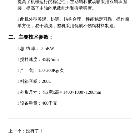
提高了机械运行的稳定性；主动轴和被动轴采用双轴承固
装，提高了主轴的承载能力和疲劳强度。
l
此机外型美观、协调、结构合理、性能稳定可靠，操作简
单方便，易于清洗，整机采用优质不锈钢材料制造。
二、主要技术参数：
l
总
功
率：
3.5KW
l
搅拌速度：
45
转
/min
l
产
能：
150-200Kg/
次
l
料箱容积：
200L
l
外形尺寸：长
x
宽
x
高
= 1400
×
1000
×
1200mm
l
设备重量：
400
千克
上一个：
没有了！