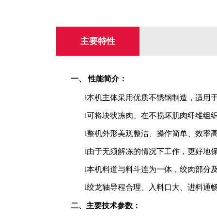
主要特性
一、
性能简介
：
l
本机主体采用优质不锈钢制造，适用
l
可将块状冻肉、在不损坏肌肉纤维组
l
整机外形美观整洁、操作简单、效率
l
由于无须解冻的情况下工作，更好地
l
本机料道与料斗连为一体，绞肉部分
l
绞龙轴导程合理、入料口大、进料通
二、
主要技术参数：