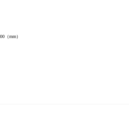
0
0（
mm
）