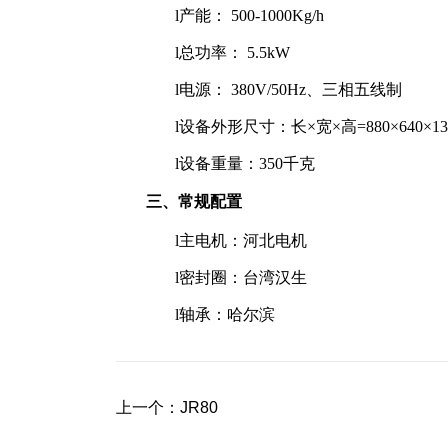
l
产能： 500-1000Kg/h
l
总功率： 5.5kW
l
电源： 380V/50Hz、三相五线制
l
设备
外形尺寸：长×宽×高
=
88
0×
64
0×
1
3
l
设备重量：350千克
三、常规配置
l
主电机：河北电机
l
密封圈：台湾汉生
l
轴承：哈尔滨
上一个：
JR80