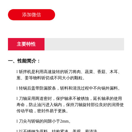
添加微信
主要特性
一、性能简介：
l
斩拌机是利用高速旋转的斩刀将肉、蔬菜、香菇、木耳、
葱、姜等物料斩切成不同大小的颗粒。
l
转锅后盖带防漏胶条，斩料和清洗过程中不向锅外漏料。
l
刀轴采用两道密封，保护轴承不被锈蚀，延长轴承的使用
寿命，防止油污进入锅内，保持刀轴旋转部位良好的润滑使
传动平稳，密封件易于更换。
l
刀尖与斩锅的间隙小于
2mm
。
l
以不锈钢为原料，结构紧凑、美观、易清洗。