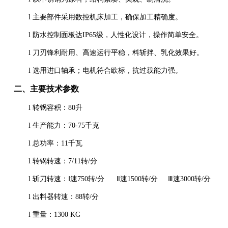
l
主要部件采用数控机床加工，确保加工精确度。
l
防水控制面板达
IP65
级，人性化设计，操作简单安全。
l
刀刃锋利耐用、高速运行平稳，料斩拌、乳化效果好。
l
选用进口轴承；电机符合欧标，抗过载能力强。
二、主要技术参数
l
转锅容积：
80
升
l
生产能力：
70-75
千克
l
总功率：
11
千瓦
l
转锅转速：
7/11
转
/
分
l
斩刀转速：
Ⅰ速
750
转
/
分 Ⅱ速
1500
转
/
分 Ⅲ速
3000
转
/
分
l
出料器转速：
88
转
/
分
l
重量：
1300 KG